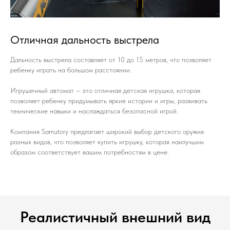
Отличная дальность выстрела
Дальность выстрела составляет от 10 до 15 метров, что позволяет
ребенку играть на большом расстоянии.
Игрушечный автомат – это отличная детская игрушка, которая
позволяет ребенку придумывать яркие истории и игры, развивать
технические навыки и наслаждаться безопасной игрой.
Компания Samutory предлагает широкий выбор детского оружия
разных видов, что позволяет купить игрушку, которая наилучшим
образом соответствует вашим потребностям в цене.
Реалистичный внешний вид