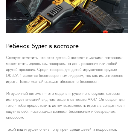
Ребенок будет в восторге
Следует отметить, что этот детский автомат с мягкими патронами
может стать идеальным подарком на день рождения или любой
другой праздник. Среди товаров для детей игрушечное оружие
D032A-1 является безоговорочным лидером, так как им интересно
играть. Также желтый автомат абсолютно безопасен.
Игрушечный автомат – это модель игрушечного оружия, которая
имитирует внешний вид настоящего автомата АК47. Он создан для
того, чтобы предоставить детям возможность играть в солдатиков и
ощутить себя настоящими воинами безопасным и безвредным
способом.
Такой вид игрушек очень популярен среди детей и подростков,