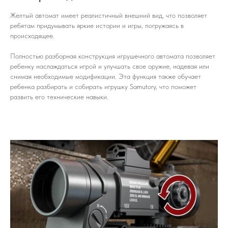
Желтый автомат имеет реалистичный внешний вид, что позволяет
ребятам придумывать яркие истории и игры, погружаясь в
происходящее.
Полностью разборная конструкция игрушечного автомата позволяет
ребенку наслаждаться игрой и улучшать свое оружие, надевая или
снимая необходимые модификации. Эта функция также обучает
ребенка разбирать и собирать игрушку Samutory, что поможет
развить его технические навыки.