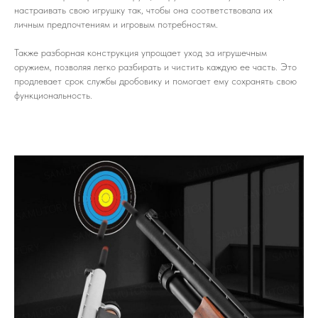
настраивать свою игрушку так, чтобы она соответствовала их
личным предпочтениям и игровым потребностям.
Также разборная конструкция упрощает уход за игрушечным
оружием, позволяя легко разбирать и чистить каждую ее часть. Это
продлевает срок службы дробовику и помогает ему сохранять свою
функциональность.