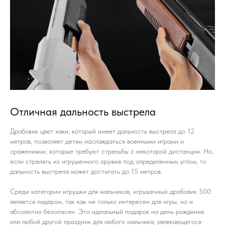
Отличная дальность выстрела
Дробовик цвет хаки, который имеет дальность выстрела до 12
метров, позволяет детям наслаждаться военными играми и
сражениями, которые требуют стрельбы с некоторой дистанции. Но,
если стрелять из игрушечного оружия под определенным углом, то
дальность выстрела может достигать до 15 метров.
Среди категории игрушки для мальчиков, игрушечный дробовик 500
является лидером, так как не только интересен для игры, но и
абсолютно безопасен. Это идеальный подарок на день рождения
или любой другой праздник для любого мальчика, увлекающегося