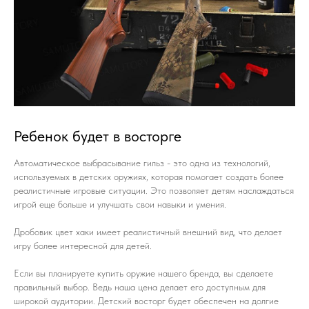
Ребенок будет в восторге
Автоматическое выбрасывание гильз - это одна из технологий,
используемых в детских оружиях, которая помогает создать более
реалистичные игровые ситуации. Это позволяет детям наслаждаться
игрой еще больше и улучшать свои навыки и умения.
Дробовик цвет хаки имеет реалистичный внешний вид, что делает
игру более интересной для детей.
Если вы планируете купить оружие нашего бренда, вы сделаете
правильный выбор. Ведь наша цена делает его доступным для
широкой аудитории. Детский восторг будет обеспечен на долгие