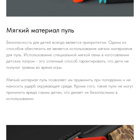
Мягкий материал пуль
Безопасность для детей всегда является приоритетом. Одним из
способов обеспечить ее является использование мягких материалов
для пуль. Использование специальной мягкой пены в изготовлении
детских патрон - это отличный способ гарантировать, что дети не
получат травмы во время игры.
Мягкий материал пуль позволяет им пружинить при попадании и не
наносить ущерб окружающей среде. Кроме того, такие пули не могут
причинить вреда самим детям, что делает их безопасными в
использовании.