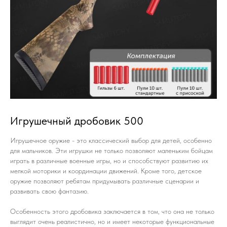
Игрушечный дробовик 500
Игрушечное оружие - это классический выбор для детей, особенно
для мальчиков. Эти игрушки не только позволяют маленьким бойцам
играть в различные военные игры, но и способствуют развитию их
мелкой моторики и координации движений. Кроме того, детское
оружие позволяют ребятам придумывать различные сценарии и
развивать свою фантазию.
Особенность этого дробовика заключается в том, что она не только
выглядит очень реалистично, но и имеет некоторые функциональные